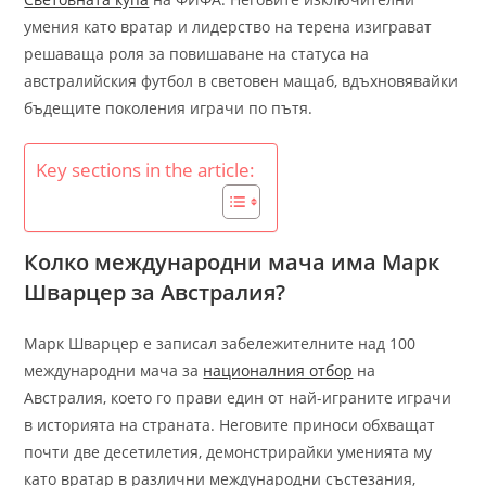
умения като вратар и лидерство на терена изиграват
решаваща роля за повишаване на статуса на
австралийския футбол в световен мащаб, вдъхновявайки
бъдещите поколения играчи по пътя.
Key sections in the article:
Колко международни мача има Марк
Шварцер за Австралия?
Марк Шварцер е записал забележителните над 100
международни мача за
националния отбор
на
Австралия, което го прави един от най-играните играчи
в историята на страната. Неговите приноси обхващат
почти две десетилетия, демонстрирайки уменията му
като вратар в различни международни състезания,