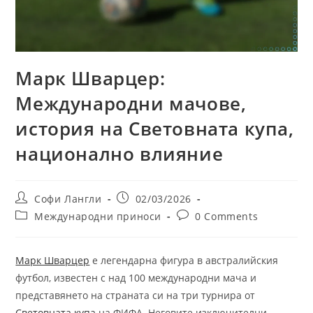
Марк Шварцер:
Международни мачове,
история на Световната купа,
национално влияние
Post
Post
Софи Лангли
02/03/2026
author:
published:
Post
Post
Международни приноси
0 Comments
category:
comments:
Марк Шварцер
е легендарна фигура в австралийския
футбол, известен с над 100 международни мача и
представянето на страната си на три турнира от
Световната купа
на ФИФА. Неговите изключителни