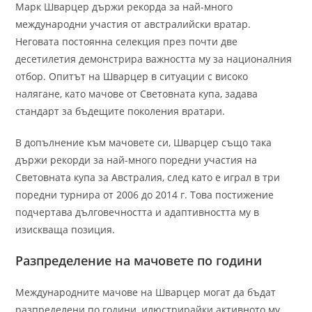
Марк Шварцер държи рекорда за най-много
международни участия от австралийски вратар.
Неговата постоянна селекция през почти две
десетилетия демонстрира важността му за националния
отбор. Опитът на Шварцер в ситуации с високо
налягане, като мачове от Световната купа, задава
стандарт за бъдещите поколения вратари.
В допълнение към мачовете си, Шварцер също така
държи рекорди за най-много поредни участия на
Световната купа за Австралия, след като е играл в три
поредни турнира от 2006 до 2014 г. Това постижение
подчертава дълговечността и адаптивността му в
изискваща позиция.
Разпределение на мачовете по години
Международните мачове на Шварцер могат да бъдат
разпределени по години, илюстрирайки активното му