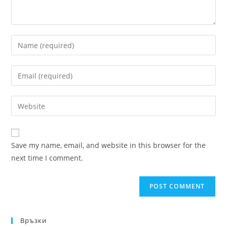
Enter
your
name
Enter
or
your
username
email
Enter
to
address
your
comment
to
website
comment
URL
Save my name, email, and website in this browser for the
(optional)
next time I comment.
Връзки