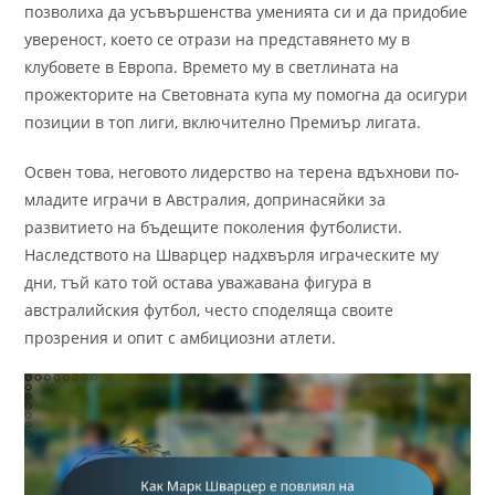
позволиха да усъвършенства уменията си и да придобие
увереност, което се отрази на представянето му в
клубовете в Европа. Времето му в светлината на
прожекторите на Световната купа му помогна да осигури
позиции в топ лиги, включително Премиър лигата.
Освен това, неговото лидерство на терена вдъхнови по-
младите играчи в Австралия, допринасяйки за
развитието на бъдещите поколения футболисти.
Наследството на Шварцер надхвърля играческите му
дни, тъй като той остава уважавана фигура в
австралийския футбол, често споделяща своите
прозрения и опит с амбициозни атлети.