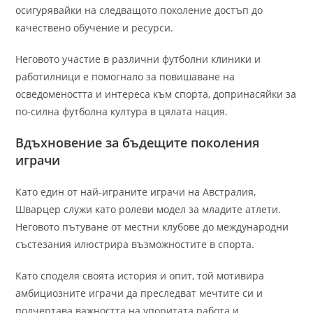
осигурявайки на следващото поколение достъп до
качествено обучение и ресурси.
Неговото участие в различни футболни клиники и
работилници е помогнало за повишаване на
осведомеността и интереса към спорта, допринасяйки за
по-силна футболна култура в цялата нация.
Вдъхновение за бъдещите поколения
играчи
Като един от най-играните играчи на Австралия,
Шварцер служи като ролеви модел за младите атлети.
Неговото пътуване от местни клубове до международни
състезания илюстрира възможностите в спорта.
Като споделя своята история и опит, той мотивира
амбициозните играчи да преследват мечтите си и
подчертава важността на упоритата работа и