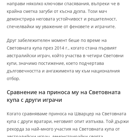
направи няколко ключови спасявания, въпреки че в
крайна сметка загуби от късна дузпа. Този мач
демонстрира неговата устойчивост и решителност,
спечелвайки му уважение от феновете и играчите.
Друг забележителен момент беше по време на
Световната купа през 2014 г., когато стана първият
австралийски играч, който участва в четири Световни
купи, значимо постижение, което подчертава
дълговечността и ангажимента му към националния
отбор.
Сравнение на приноса му на Световната
купа с други играчи
Когато сравняваме приноса на Шварцер на Световната
купа с други вратари, неговият опит изпъква. Той държи
рекорда за най-много участия на Световната купа от
австралийски играч, демонстрирайки своята