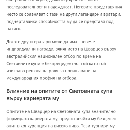
последователност и надеждност. Неговите представяния
често се сравняват с тези на други легендарни вратари,
подчертавайки способността му да се представя под
натиск.
Докато други вратари може да имат повече
индивидуални награди, влиянието на Шварцер върху
австралийския национален отбор по време на
Световните купи е безпрецедентно, тъй като той
изиграва решаваща роля за повишаване на
международния профил на отбора.
Влияние на опитите от Световната купа
върху кариерата му
Опитите на Шварцер на Световната купа значително
формираха кариерата му, предоставяйки му безценен
опит в конкуренция на високо ниво. Тези турнири му