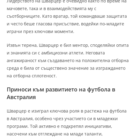
Лидерството на Шварцер е очевидно както по време на
мачовете, така и в взаимодействията му с
съотборниците. Като вратар, той командваше защитата
и често беше гласова присъствие, водейки по-младите
играчи през ключови моменти.
Извън терена, Шварцер е бил ментор, споделяйки опита
и знанията си с амбициозни атлети. Неговата
ангажираност към създаването на положителна отборна
среда е била от съществено значение за изграждането
на отборна сплотеност.
Приноси към развитието на футбола в
Австралия
Шварцер е изиграл ключова роля в растежа на футбола
в Австралия, особено чрез участието си в младежки
програми. Той активно е подкрепял инициативи,
насочени към отглеждане на млади таланти,