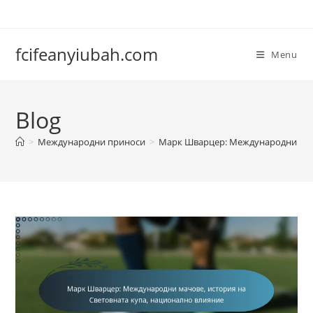
Skip
to
content
fcifeanyiubah.com
Menu
Blog
>
Международни приноси
>
Марк Шварцер: Международни мачо