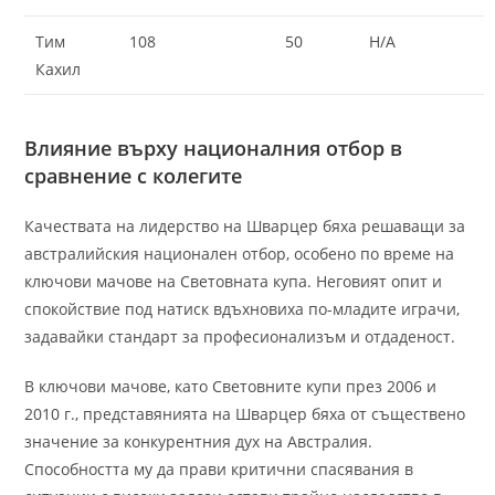
Тим
108
50
Н/А
Кахил
Влияние върху националния отбор в
сравнение с колегите
Качествата на лидерство на Шварцер бяха решаващи за
австралийския национален отбор, особено по време на
ключови мачове на Световната купа. Неговият опит и
спокойствие под натиск вдъхновиха по-младите играчи,
задавайки стандарт за професионализъм и отдаденост.
В ключови мачове, като Световните купи през 2006 и
2010 г., представянията на Шварцер бяха от съществено
значение за конкурентния дух на Австралия.
Способността му да прави критични спасявания в