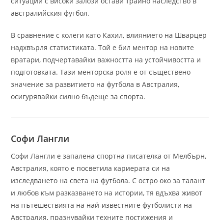
ситуации с високи залози остави трайно наследство в
австралийския футбол.
В сравнение с колеги като Кахил, влиянието на Шварцер
надхвърля статистиката. Той е бил ментор на новите
вратари, подчертавайки важността на устойчивостта и
подготовката. Тази менторска роля е от съществено
значение за развитието на футбола в Австралия,
осигурявайки силно бъдеще за спорта.
Софи Лангли
Софи Лангли е запалена спортна писателка от Мелбърн,
Австралия, която е посветила кариерата си на
изследването на света на футбола. С остро око за талант
и любов към разказването на истории, тя вдъхва живот
на пътешествията на най-известните футболисти на
Австралия, празнувайки техните постижения и