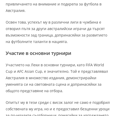
привличането на внимание и подкрепа за футбола в
Австралия.
Освен това, успехът му в различни лиги в чужбина е
отворил пътя за други австралийски играчи да търсят
възможности зад граница, допринасяйки за развитието
на футболните таланти в нацията.
Участие в основни турнири
Участието на Леки в основни турнири, като FIFA World
Cup и AFC Asian Cup, е значително. Той е представлявал
Австралия в множество издания, демонстрирайки
уменията си на световната сцена и допринасяйки за
общото представяне на отбора.
Опитът му в тези среди с висок залог не само е подобрил
собствената му игра, но и е предоставил безценни уроци
за по-младите съотборници, помагайки за изграждането