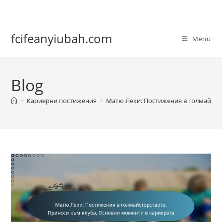
Skip
to
content
fcifeanyiubah.com
Menu
Blog
>
Кариерни постижения
>
Матю Леки: Постижения в голмайсто