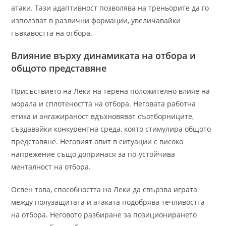
атаки. Тази адаптивност позволява на треньорите да го
използват в различни формации, увеличавайки
гъвкавостта на отбора.
Влияние върху динамиката на отбора и
общото представяне
Присъствието на Леки на терена положително влияе на
морала и сплотеността на отбора. Неговата работна
етика и ангажираност вдъхновяват съотборниците,
създавайки конкурентна среда, която стимулира общото
представяне. Неговият опит в ситуации с високо
напрежение също допринася за по-устойчива
менталност на отбора.
Освен това, способността на Леки да свързва играта
между полузащитата и атаката подобрява течливостта
на отбора. Неговото разбиране за позиционирането