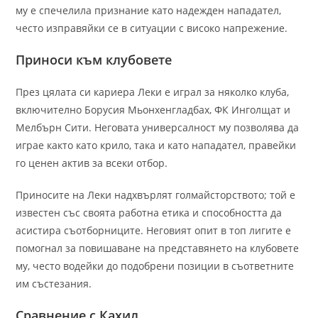
му е спечелила признание като надежден нападател,
често изправяйки се в ситуации с високо напрежение.
Приноси към клубовете
През цялата си кариера Леки е играл за няколко клуба,
включително Борусия Мьонхенгладбах, ФК Инголщат и
Мелбърн Сити. Неговата универсалност му позволява да
играе както като крило, така и като нападател, правейки
го ценен актив за всеки отбор.
Приносите на Леки надхвърлят голмайсторството; той е
известен със своята работна етика и способността да
асистира съотборниците. Неговият опит в топ лигите е
помогнал за повишаване на представянето на клубовете
му, често водейки до подобрени позиции в съответните
им състезания.
Сравнение с Кахил