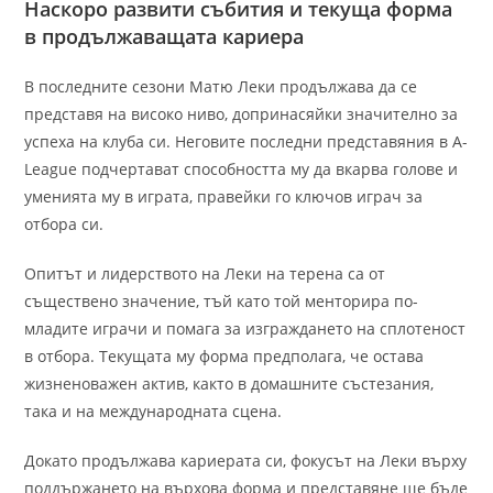
Наскоро развити събития и текуща форма
в продължаващата кариера
В последните сезони Матю Леки продължава да се
представя на високо ниво, допринасяйки значително за
успеха на клуба си. Неговите последни представяния в A-
League подчертават способността му да вкарва голове и
уменията му в играта, правейки го ключов играч за
отбора си.
Опитът и лидерството на Леки на терена са от
съществено значение, тъй като той менторира по-
младите играчи и помага за изграждането на сплотеност
в отбора. Текущата му форма предполага, че остава
жизненоважен актив, както в домашните състезания,
така и на международната сцена.
Докато продължава кариерата си, фокусът на Леки върху
поддържането на върхова форма и представяне ще бъде