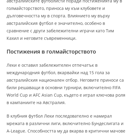
австралийските футболисти поради постиженията му в
голмайсторството, приноса му към клубовете и
дълговечността му в спорта. Влиянието му върху
австралийския футбол е значително, особено в
сравнение с други забележителни играчи като Тим
Кахил и неговите съвременници.
Постижения в голмайсторството
Леки е оставил забележителен отпечатък в
международния футбол, вкарвайки над 15 гола за
австралийския национален отбор. Неговите приноси са
били решаващи в основни турнири, включително FIFA
World Cup и AFC Asian Cup, където е играл ключова роля
в кампаниите на Австралия.
В клубния футбол Леки последователно е намирал
мрежата в различни лиги, включително Бундеслигата и
A-League. Способността му да вкарва в критични мачове