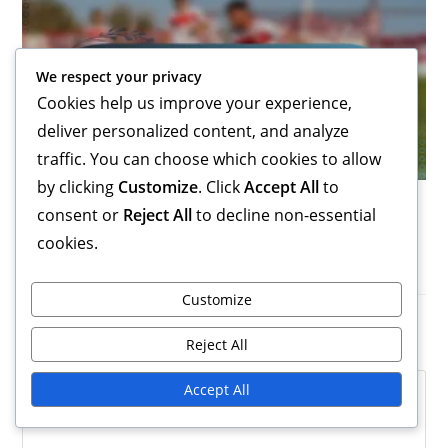
We respect your privacy
Cookies help us improve your experience,
deliver personalized content, and analyze
traffic. You can choose which cookies to allow
by clicking
Customize
. Click
Accept All
to
Крейг Мур: Клубни титли, международни
consent or
Reject All
to decline non-essential
приноси, акценти в кариерата
cookies.
12/02/2026
Customize
Leave a Reply
Reject All
Comment
Accept All