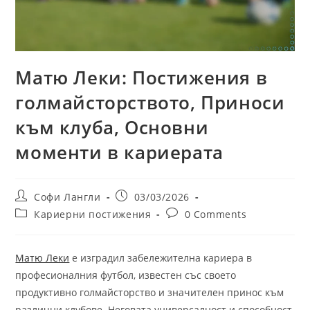
Матю Леки: Постижения в
голмайсторството, Приноси
към клуба, Основни
моменти в кариерата
Post
Post
Софи Лангли
03/03/2026
author:
published:
Post
Post
Кариерни постижения
0 Comments
category:
comments:
Матю Леки
е изградил забележителна кариера в
професионалния футбол, известен със своето
продуктивно голмайсторство и значителен принос към
различни клубове. Неговата универсалност и способност