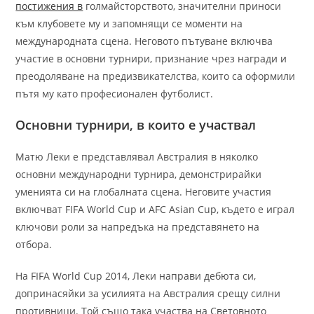
постижения в
голмайсторството, значителни приноси
към клубовете му и запомнящи се моменти на
международната сцена. Неговото пътуване включва
участие в основни турнири, признание чрез награди и
преодоляване на предизвикателства, които са оформили
пътя му като професионален футболист.
Основни турнири, в които е участвал
Матю Леки е представлявал Австралия в няколко
основни международни турнира, демонстрирайки
уменията си на глобалната сцена. Неговите участия
включват FIFA World Cup и AFC Asian Cup, където е играл
ключови роли за напредъка на представянето на
отбора.
На FIFA World Cup 2014, Леки направи дебюта си,
допринасяйки за усилията на Австралия срещу силни
противници. Той също така участва на Световното