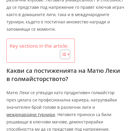
да се представя под напрежение го правят ключов играч
както в домашните лиги, така и в международните
турнири, където е постигнал множество награди и
запомнящи се моменти.
Key sections in the article:
Какви са постиженията на Матю Леки
в голмайсторството?
Матю Леки се утвърди като продуктивен голмайстор
през цялата си професионална кариера, натрупвайки
значителен брой голове в различни лиги и
международни турнири
. Неговите приноси са били
решаващи в ключови мачове, демонстрирайки
способността му да се представя под напрежение.