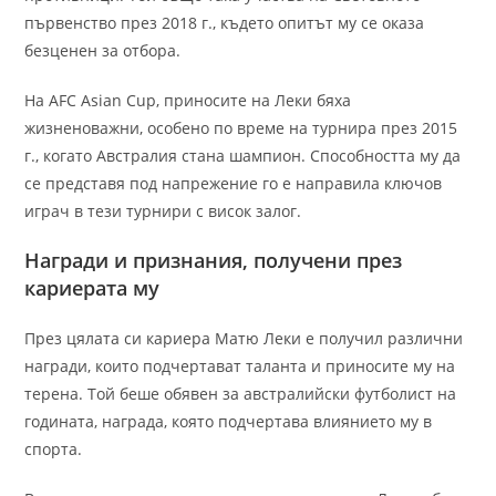
първенство през 2018 г., където опитът му се оказа
безценен за отбора.
На AFC Asian Cup, приносите на Леки бяха
жизненоважни, особено по време на турнира през 2015
г., когато Австралия стана шампион. Способността му да
се представя под напрежение го е направила ключов
играч в тези турнири с висок залог.
Награди и признания, получени през
кариерата му
През цялата си кариера Матю Леки е получил различни
награди, които подчертават таланта и приносите му на
терена. Той беше обявен за австралийски футболист на
годината, награда, която подчертава влиянието му в
спорта.