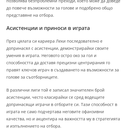
позволява безпроблемни преходи, което може да доведе
до повече възможности за голове и подобрено общо
представяне на отбора.
Асистенции и приноси в играта
През цялата си кариера Леки последователно е
допринасял с асистенции, демонстрирайки своите
умения в играта. Неговото остро око за гол и
способността да доставя прецизни центрирания го
правят ключов играч в създаването на възможности за
голове за съотборниците.
В различни лиги той е записал значителен брой
асистенции, често класирайки се сред водещите
допринасящи играчи в отборите си. Тази способност в
играта не само подчертава неговите офанзивни
качества, но и акцентира на важността му в стратегията
и изпълнението на отбора.