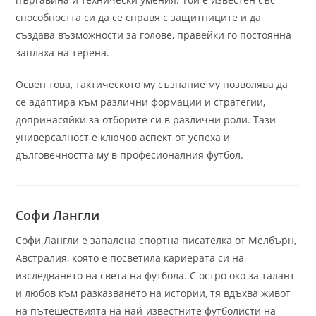
способността си да се справя с защитниците и да
създава възможности за голове, правейки го постоянна
заплаха на терена.
Освен това, тактическото му съзнание му позволява да
се адаптира към различни формации и стратегии,
допринасяйки за отборите си в различни роли. Тази
универсалност е ключов аспект от успеха и
дълговечността му в професионалния футбол.
Софи Лангли
Софи Лангли е запалена спортна писателка от Мелбърн,
Австралия, която е посветила кариерата си на
изследването на света на футбола. С остро око за талант
и любов към разказването на истории, тя вдъхва живот
на пътешествията на най-известните футболисти на