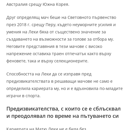
Австралия срещу Южна Корея.
Друг определящ мач беше на Световното първенство
през 2018 г. срещу Перу, където неуморните усилия и
умения на Леки бяха от съществено значение за
създаването на възможности за голове за отбора му.
Неговите представяния в тези мачове с високо
напрежение оставиха траен отпечатък както върху
феновете, така и върху селекционерите.
Способността на Леки да се изправя пред
предизвикателствата в решаващи мачове не само е
определила кариерата му, но и е вдъхновила по-младите
играчи в спорта.
Предизвикателства, с които се е сблъсквал
и преодолявал по време на пътуването си
Кариерата на Матю Леки не е била без