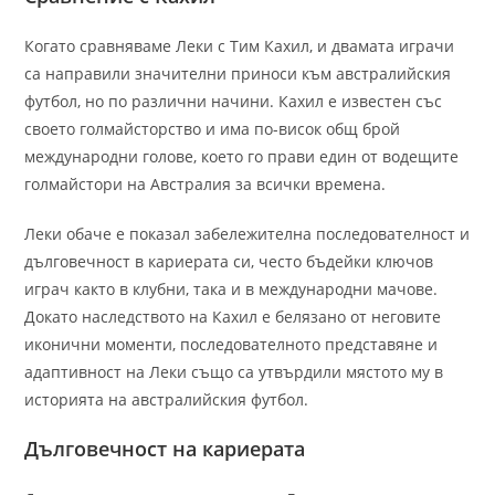
Когато сравняваме Леки с Тим Кахил, и двамата играчи
са направили значителни приноси към австралийския
футбол, но по различни начини. Кахил е известен със
своето голмайсторство и има по-висок общ брой
международни голове, което го прави един от водещите
голмайстори на Австралия за всички времена.
Леки обаче е показал забележителна последователност и
дълговечност в кариерата си, често бъдейки ключов
играч както в клубни, така и в международни мачове.
Докато наследството на Кахил е белязано от неговите
иконични моменти, последователното представяне и
адаптивност на Леки също са утвърдили мястото му в
историята на австралийския футбол.
Дълговечност на кариерата