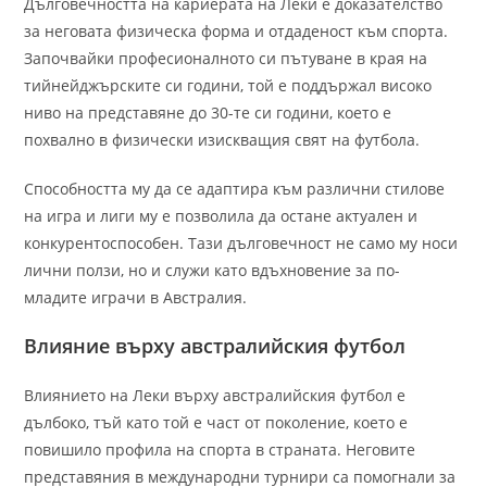
Дълговечността на кариерата на Леки е доказателство
за неговата физическа форма и отдаденост към спорта.
Започвайки професионалното си пътуване в края на
тийнейджърските си години, той е поддържал високо
ниво на представяне до 30-те си години, което е
похвално в физически изискващия свят на футбола.
Способността му да се адаптира към различни стилове
на игра и лиги му е позволила да остане актуален и
конкурентоспособен. Тази дълговечност не само му носи
лични ползи, но и служи като вдъхновение за по-
младите играчи в Австралия.
Влияние върху австралийския футбол
Влиянието на Леки върху австралийския футбол е
дълбоко, тъй като той е част от поколение, което е
повишило профила на спорта в страната. Неговите
представяния в международни турнири са помогнали за