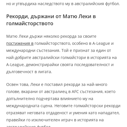
но и утвърдиха наследството му в австралийския футбол.
Рекорди, държани от Матю Леки в
голмайсторството
Матю Леки държи няколко рекорда за своите
постижения в
голмайсторството, особено в A-League и
международни състезания. Той е признат за един от
най-добрите австралийски голмайстори в историята на
A-League, демонстрирайки своята последователност и
дълговечност в лигата.
Освен това, Леки е поставил рекорди за най-много
голове, вкарани от австралиец в AFC състезания, което
допълнително подчертава влиянието му на
международната сцена. Неговите голмайсторски рекорди
отразяват неговата отдаденост и умения като нападател,
правейки го изключителен играч в историята на
австралийския футбол.