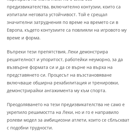
предизвикателства, включително контузии, които са
изпитали неговата устойчивост. Той е срещал
значителни затруднения по време на времето си в
Европа, където контузиите са повлияли на игровото му
време и форма.
Въпреки тези препятствия, Леки демонстрира
решителност и упоритост, работейки неуморно, за да
възвърне формата си и да се върне на върха на
представянето си. Процесът на възстановяване
включваше обширна рехабилитация и тренировки,
демонстрирайки ангажимента му към спорта.
Преодоляването на тези предизвикателства не само е
укрепило решимостта на Леки, но и го е направило
ролеви модел за амбициозни атлети, които се сблъскват
с подобни трудности.