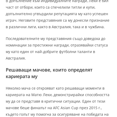
В допълнение към индивидуалните награди, Леки е бил
част от отбори, които са спечелили титли и купи,
допълнително утвърдили репутацията му като успешен
играч. Неговите представяния са му донесли признание
в различни лиги, както в Австралия, така и в чужбина.
Последователните му представяния също доведоха до
номинации за престижни награди, отразявайки статуса
му като един от най-добрите футболни таланти в
Австралия.
Решаващи мачове, които определят
кариерата му
Няколко мача се открояват като решаващи моменти в
кариерата на Матю Леки, демонстрирайки способността
му да се представя в критични ситуации. Един от тези
мачове беше финалът на AFC Asian Cup през 2015 г.,
където голът му помогна за осигуряване на победата на