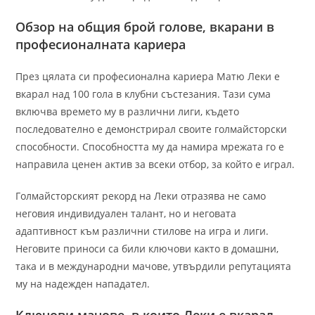
Обзор на общия брой голове, вкарани в
професионалната кариера
През цялата си професионална кариера Матю Леки е
вкарал над 100 гола в клубни състезания. Тази сума
включва времето му в различни лиги, където
последователно е демонстрирал своите голмайсторски
способности. Способността му да намира мрежата го е
направила ценен актив за всеки отбор, за който е играл.
Голмайсторският рекорд на Леки отразява не само
неговия индивидуален талант, но и неговата
адаптивност към различни стилове на игра и лиги.
Неговите приноси са били ключови както в домашни,
така и в международни мачове, утвърдили репутацията
му на надежден нападател.
Ключови мачове, в които Леки е вкарал