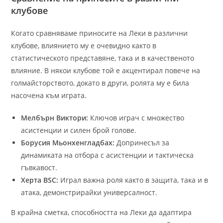
клубове
Когато сравняваме приносите на Леки в различни
клубове, влиянието му е очевидно както в
статистическото представяне, така и в качественото
влияние. В някои клубове той е акцентирал повече на
голмайсторството, докато в други, ролята му е била
насочена към играта.
Мелбърн Виктори:
Ключов играч с множество
асистенции и силен брой голове.
Борусия Мьонхенгладбах:
Допринесъл за
динамиката на отбора с асистенции и тактическа
гъвкавост.
Херта BSC:
Играл важна роля както в защита, така и в
атака, демонстрирайки универсалност.
В крайна сметка, способността на Леки да адаптира