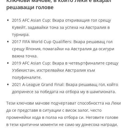
решаващи голове
2015 AFC Asian Cup: Вкара откриващия гол срещу
Кувейт, задавайки тона за успеха на Австралия в
турнира.
2017 FIFA World Cup Qualifiers: Вкара решаващ гол
срещу Япония, помагайки на Австралия да осигури
важна точка.
2019 AFC Asian Cup: Вкара в четвъртфиналите срещу
Узбекистан, изстрелвайки Австралия към
полуфиналите.
2021 A-League Grand Final: Вкара решаващ гол, който
допринесе за победата на отбора му в шампионата.
Тези ключови мачове подчертават способността на Леки
да се представя в ситуации с висок залог, често
променяйки хода в полза на отбора си. Неговите голове
в тези критични моменти не само му донесоха награди,