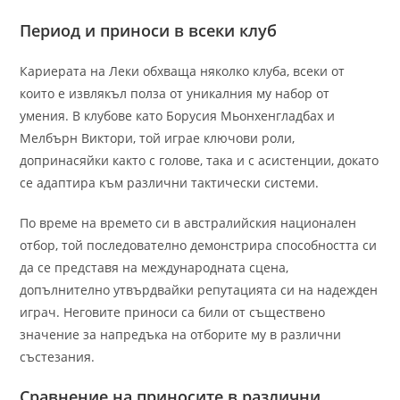
Период и приноси в всеки клуб
Кариерата на Леки обхваща няколко клуба, всеки от
които е извлякъл полза от уникалния му набор от
умения. В клубове като Борусия Мьонхенгладбах и
Мелбърн Виктори, той играе ключови роли,
допринасяйки както с голове, така и с асистенции, докато
се адаптира към различни тактически системи.
По време на времето си в австралийския национален
отбор, той последователно демонстрира способността си
да се представя на международната сцена,
допълнително утвърдвайки репутацията си на надежден
играч. Неговите приноси са били от съществено
значение за напредъка на отборите му в различни
състезания.
Сравнение на приносите в различни