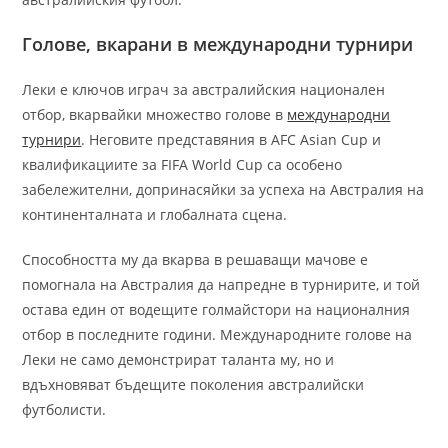
Голове, вкарани в международни турнири
Леки е ключов играч за австралийския национален
отбор, вкарвайки множество голове в
международни
турнири
. Неговите представяния в AFC Asian Cup и
квалификациите за FIFA World Cup са особено
забележителни, допринасяйки за успеха на Австралия на
континенталната и глобалната сцена.
Способността му да вкарва в решаващи мачове е
помогнала на Австралия да напредне в турнирите, и той
остава един от водещите голмайстори на националния
отбор в последните години. Международните голове на
Леки не само демонстрират таланта му, но и
вдъхновяват бъдещите поколения австралийски
футболисти.