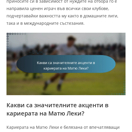
приносите си в зависимост от нуждите на отбора го е
направила ценен играч във всички свои клубове,
подчертавайки важността му както в домашните лиги,
така и в международните състезания.
Какви са значителните акценти в
кариерата на Матю Леки?
Кариерата на Матю Леки е белязана от впечатляващи