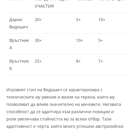
УЧАСТИЯ
Дарио
20+
5+
10+
Видошич
Връстник
30+
10+
5+
А
Връстник
25+
8+
7+
Б
Игровият стил на Видошич се характеризира с
техническите му умения и визия на терена, които му
позволяват да влияе значително на мачовете. Неговата
способност да се адаптира към различни позиции и
роли увеличава стойността му за всеки отбор. Тази
адаптивност е черта, която много успешни австралийски