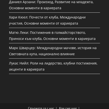
Даниел Арзани: Произход, Развитие на младежта,
Основни моменти в кариерата
Хари Кюел: Почести от клуба, Международни
участия, Основни моменти от кариерата
Матю Леки: Постижения в голмайсторството,
Приноси към клуба, Основни моменти в кариерата
Марк Шварцер: Международни мачове, история на
Световната купа, национално влияние
Лукас Нийл: Роли на лидерство, клубни постижения,
акценти в кариерата
Свържете се с нас
Кои сме ние