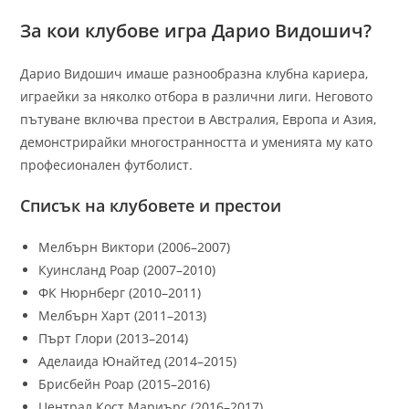
За кои клубове игра Дарио Видошич?
Дарио Видошич имаше разнообразна клубна кариера,
играейки за няколко отбора в различни лиги. Неговото
пътуване включва престои в Австралия, Европа и Азия,
демонстрирайки многостранността и уменията му като
професионален футболист.
Списък на клубовете и престои
Мелбърн Виктори (2006–2007)
Куинсланд Роар (2007–2010)
ФК Нюрнберг (2010–2011)
Мелбърн Харт (2011–2013)
Пърт Глори (2013–2014)
Аделаида Юнайтед (2014–2015)
Брисбейн Роар (2015–2016)
Централ Кост Мариърс (2016–2017)