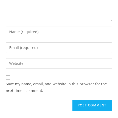
Enter
your
name
Enter
or
your
username
email
Enter
to
address
your
comment
to
website
comment
URL
Save my name, email, and website in this browser for the
(optional)
next time I comment.