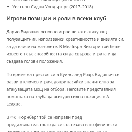
Уестърн Сидни Уондърърс (2017–2018)
Игрови позиции и роли в всеки клуб
Дарио Видошич основно играеше като атакуващ
полузащитник, използвайки креативността и визията си,
за да влияе на мачовете. В Мелбърн Виктори той беше
известен със способността си да свързва играта и да
създава голови положения.
По време на престоя си в Куинсланд Роар, Видошич се
разви в ключов играч, допринасяйки значително за
атакуващата мощ на отбора. Неговите представяния
помогнаха на клуба да осигури силна позиция в A-
League.
В ФК Нюрнберг той се изправи пред
предизвикателството да се състезава в по-физически
изискваща лига, където адаптира стила си, за да