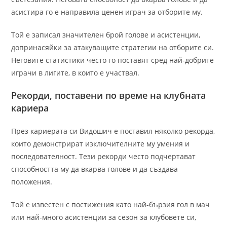
асистира го е направила ценен играч за отборите му.
Той е записал значителен брой голове и асистенции,
допринасяйки за атакуващите стратегии на отборите си.
Неговите статистики често го поставят сред най-добрите
играчи в лигите, в които е участвал.
Рекорди, поставени по време на клубната
кариера
През кариерата си Видошич е поставил няколко рекорда,
които демонстрират изключителните му умения и
последователност. Тези рекорди често подчертават
способността му да вкарва голове и да създава
положения.
Той е известен с постижения като най-бързия гол в мач
или най-много асистенции за сезон за клубовете си,