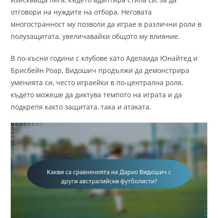
отговори на нуждите на отбора. Неговата
многостранност му позволи да играе в различни роли в
полузащитата, увеличавайки общото му влияние.
В по-късни години с клубове като Аделаида Юнайтед и
Брисбейн Роар, Видошич продължи да демонстрира
уменията си, често играейки в по-централна роля,
където можеше да диктува темпото на играта и да
подкрепя както защитата, така и атаката.