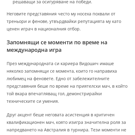
решаващи за осигуряване на победи.
Неговите представяния често му носеха похвали от
треньори и фенове, утвърдвайки репутацията му като
ценен играч в националния отбор.
Запомнящи се моменти по време на
международна игра
През международната си кариера Видошич имаше
няколко запомнящи се момента, които го направиха
любимец на феновете. Едно от забележителните
представяния беше по време на приятелски мач, в който
той вкара впечатляващ гол, демонстрирайки
техническите си умения.
Друг акцент беше неговата асистенция в критичен
квалификационен мач, която изигра значителна роля за
напредването на Австралия в турнира. Тези моменти не