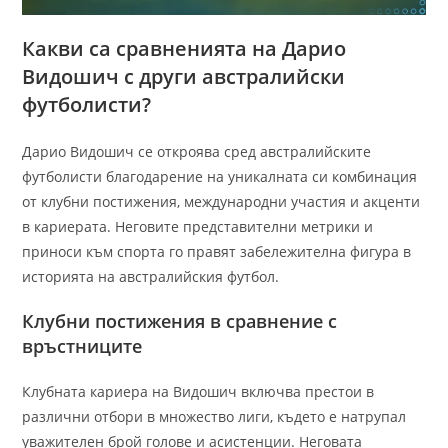
Какви са сравненията на Дарио
Видошич с други австралийски
футболисти?
Дарио Видошич се откроява сред австралийските
футболисти благодарение на уникалната си комбинация
от клубни постижения, международни участия и акценти
в кариерата. Неговите представителни метрики и
приноси към спорта го правят забележителна фигура в
историята на австралийския футбол.
Клубни постижения в сравнение с
връстниците
Клубната кариера на Видошич включва престои в
различни отбори в множество лиги, където е натрупал
уважителен брой голове и асистенции. Неговата