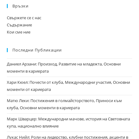
Връзки
Свържете се с нас
Съдържание
Кои сме ние
Последни Публикации
Даниел Арзани: Произход, Развитие на младежта, Основни
моменти в кариерата
Хари Кюел: Почести от клуба, Международни участия, Основни
моменти от кариерата
Матю Леки: Постижения в голмайсторството, Приноси към
клуба, Основни моменти в кариерата
Марк Шварцер: Международни мачове, история на Световната
купа, национално влияние
Лукас Нийл: Роли на лидерство, клубни постижения, акценти в