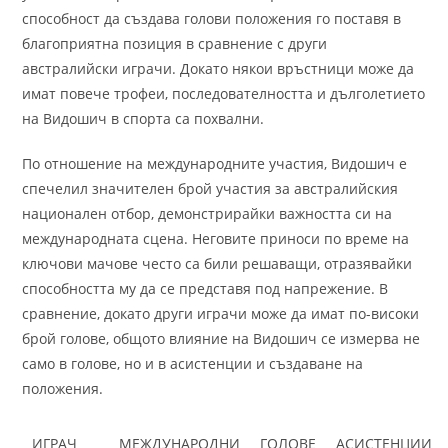
способност да създава голови положения го поставя в
благоприятна позиция в сравнение с други
австралийски играчи. Докато някои връстници може да
имат повече трофеи, последователността и дълголетието
на Видошич в спорта са похвални.
По отношение на международните участия, Видошич е
спечелил значителен брой участия за австралийския
национален отбор, демонстрирайки важността си на
международната сцена. Неговите приноси по време на
ключови мачове често са били решаващи, отразявайки
способността му да се представя под напрежение. В
сравнение, докато други играчи може да имат по-високи
брой голове, общото влияние на Видошич се измерва не
само в голове, но и в асистенции и създаване на
положения.
ИГРАЧ
МЕЖДУНАРОДНИ
ГОЛОВЕ
АСИСТЕНЦИИ