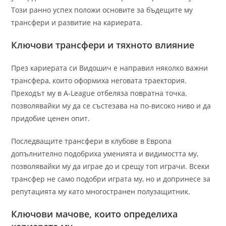
Този ранно успех положи основите за бъдещите му
трансфери и развитие на кариерата.
Ключови трансфери и тяхното влияние
През кариерата си Видошич е направил няколко важни
трансфера, които оформиха неговата траектория.
Преходът му в A-League отбеляза повратна точка,
позволявайки му да се състезава на по-високо ниво и да
придобие ценен опит.
Последващите трансфери в клубове в Европа
допълнително подобриха уменията и видимостта му,
позволявайки му да играе до и срещу топ играчи. Всеки
трансфер не само подобри играта му, но и допринесе за
репутацията му като многостранен полузащитник.
Ключови мачове, които определиха