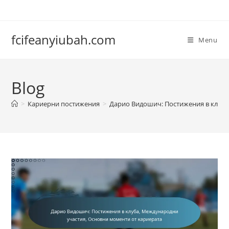
Skip
to
content
fcifeanyiubah.com
Menu
Blog
>
Кариерни постижения
>
Дарио Видошич: Постижения в клуба