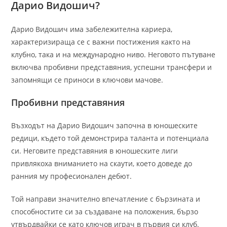
Дарио Видошич?
Дарио Видошич има забележителна кариера,
характеризираща се с важни постижения както на
клубно, така и на международно ниво. Неговото пътуване
включва пробивни представяния, успешни трансфери и
запомнящи се приноси в ключови мачове.
Пробивни представяния
Възходът на Дарио Видошич започна в юношеските
редици, където той демонстрира таланта и потенциала
си. Неговите представяния в юношеските лиги
привлякоха вниманието на скаути, което доведе до
ранния му професионален дебют.
Той направи значително впечатление с бързината и
способностите си за създаване на положения, бързо
утвърдвайки се като ключов играч в първия си клуб.