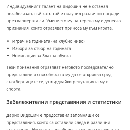
Индивидуалният талант на Видошич не е останал
незабелязан, тъй като той е получил различни награди
през кариерата си. Умението му на терена му е донесло
признания, които отразяват приноса му към играта.
Играч на годината (на клубно ниво)
Избори за отбор на годината
Номинации за Златна обувка
Тези признания отразяват неговото последователно
представяне и способността му да се откроява сред
съотборниците си, утвърдвайки репутацията му в
спорта.
Забележителни представяния и статистики
Дарио Видошич е предоставил запомнящи се
представяния, които са оставили следа в различни
състезания. Неговата способност да вкарва голове и да