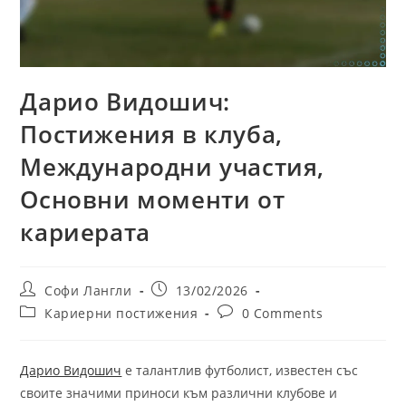
Дарио Видошич:
Постижения в клуба,
Международни участия,
Основни моменти от
кариерата
Post
Post
Софи Лангли
13/02/2026
author:
published:
Post
Post
Кариерни постижения
0 Comments
category:
comments:
Дарио Видошич
е талантлив футболист, известен със
своите значими приноси към различни клубове и