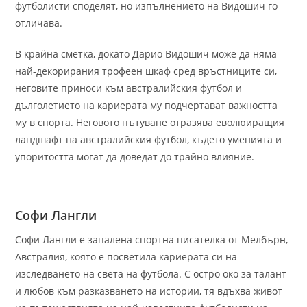
футболисти споделят, но изпълнението на Видошич го
отличава.
В крайна сметка, докато Дарио Видошич може да няма
най-декорирания трофеен шкаф сред връстниците си,
неговите приноси към австралийския футбол и
дълголетието на кариерата му подчертават важността
му в спорта. Неговото пътуване отразява еволюиращия
ландшафт на австралийския футбол, където уменията и
упоритостта могат да доведат до трайно влияние.
Софи Лангли
Софи Лангли е запалена спортна писателка от Мелбърн,
Австралия, която е посветила кариерата си на
изследването на света на футбола. С остро око за талант
и любов към разказването на истории, тя вдъхва живот