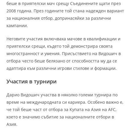
беше в приятелски мач срещу Съединените щати през
2008 година. През годините той стана надежден вариант
за националния отбор, допринасяйки за различни
кампании.
Неговите участия включваха мачове в квалификации и
приятелски срещи, където той демонстрира своята
многостранност и умения. Присъствието на Видошич в
отбора често беше белязано от способността му да се
адаптира към различни игрови стилове и формации.
Участия в турнири
Дарио Видошич участва в няколко големи турнира по
време на международната си кариера. Особено важно е,
че той беше част от отбора за Купата на Азия на AFC,
което е значимо събитие за националните отбори в
Азия.