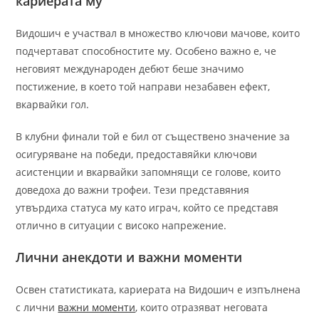
кариерата му
Видошич е участвал в множество ключови мачове, които
подчертават способностите му. Особено важно е, че
неговият международен дебют беше значимо
постижение, в което той направи незабавен ефект,
вкарвайки гол.
В клубни финали той е бил от съществено значение за
осигуряване на победи, предоставяйки ключови
асистенции и вкарвайки запомнящи се голове, които
доведоха до важни трофеи. Тези представяния
утвърдиха статуса му като играч, който се представя
отлично в ситуации с високо напрежение.
Лични анекдоти и важни моменти
Освен статистиката, кариерата на Видошич е изпълнена
с лични
важни моменти
, които отразяват неговата