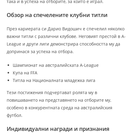
така и в успеха на отборите, за които е играл.
Обзор на спечелените клубни титли
През кариерата си Дарио Видошич е спечелил няколко
важни титли с различни клубове. Неговият престой в A-
League и други лиги демонстрира способността му да
допринася за успеха на отбора.
Шампионат на австралийската A-League
Купа на FFA
Титла на Националната младежка лига
Тези постижения подчертават ролята му в
повишаването на представянето на отборите му,
особено в конкурентната среда на австралийския
футбол.
Индивидуални награди и признания