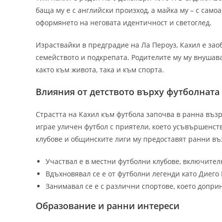
баща му е с английски произход, а майка му – с сам
оформянето на неговата идентичност и светоглед.
Израствайки в предградие на Ла Пероуз, Кахил е зао
семейството и подкрепата. Родителите му му внушава
както към живота, така и към спорта.
Влияния от детството върху футболната
Страстта на Кахил към футбола започва в ранна въз
играе уличен футбол с приятели, което усъвършенст
клубове и общинските лиги му предоставят ранни в
Участвал е в местни футболни клубове, включител
Вдъхновявал се е от футболни легенди като Диего 
Занимавал се е с различни спортове, което доприн
Образование и ранни интереси