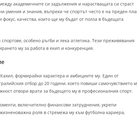
между академичните си задължения и нарастващата си страст
ни умения и знания, въпреки че спортът често е на преден пла
и фокус, качества, които ще му бъдат от полза в бъдещата
 спортове, особено ръгби и лека атлетика. Тези преживявания
рането му за работа в екип и конкуренция.
ие
Кахил, формирайки характера и амбициите му. Един от
тралийския отбор до 20 години, което повиши самочувствието м
жност отвори врати за бъдещето му в професионалния спорт.
 моменти, включително финансови затруднения, укрепи
 жизненоважна роля в стремежа му към футболна кариера,