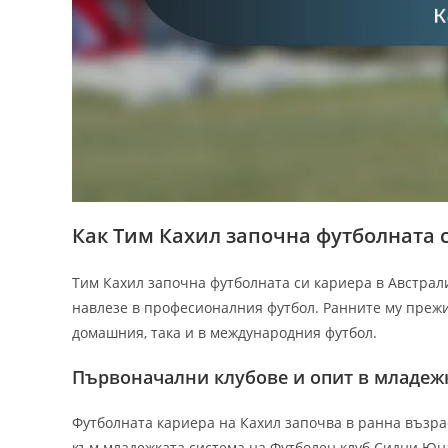
Как Тим Кахил започна футболната 
Тим Кахил започна футболната си кариера в Австрали
навлезе в професионалния футбол. Ранните му прежи
домашния, така и в международния футбол.
Първоначални клубове и опит в младеж
Футболната кариера на Кахил започва в ранна възрас
към младежката система на Футболен клуб Сидни Юн