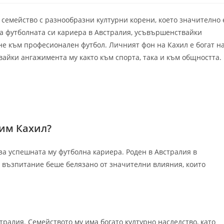
в семейство с разнообразни културни корени, което значително 
а футболната си кариера в Австралия, усъвършенствайки
не към професионален футбол. Личният фон на Кахил е богат н
айки ангажимента му както към спорта, така и към общността.
Тим Кахил?
за успешната му футболна кариера. Роден в Австралия в
о възпитание беше белязано от значителни влияния, които
стралия. Семейството му има богато културно наследство, като