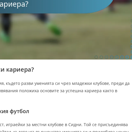
си кариера?
я, където разви уменията си чрез младежки клубове, преди да
вявания положиха основите за успешна кариера както в
кия футбол
т, играейки за местни клубове в Сидни. Той се присъединява
айтед, където усъвършенства уменията си и придобива ценен