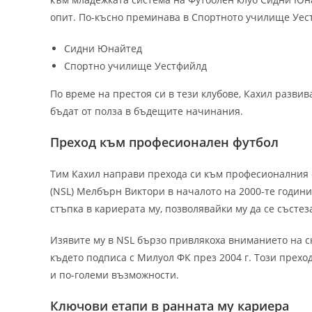
опит. По-късно преминава в Спортното училище Уест
Сидни Юнайтед
Спортно училище Уестфийлд
По време на престоя си в тези клубове, Кахил развив
бъдат от полза в бъдещите начинания.
Преход към професионален футбол
Тим Кахил направи прехода си към професионалния ф
(NSL) Мелбърн Виктори в началото на 2000-те годин
стъпка в кариерата му, позволявайки му да се състез
Изявите му в NSL бързо привлякоха вниманието на ск
където подписа с Милуол ФК през 2004 г. Този прехо
и по-големи възможности.
Ключови етапи в ранната му кариера