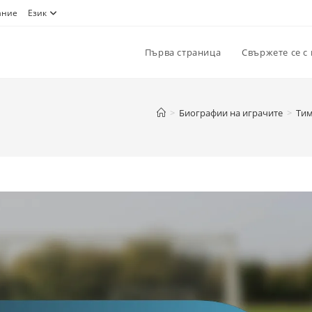
ание
Език
Първа страница
Свържете се с 
>
Биографии на играчите
>
Тим