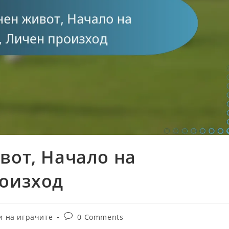
вот, Начало на
роизход
Post
и на играчите
0 Comments
comments: