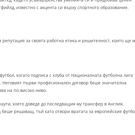
фийлд, известно с акцента си върху спортното образование.
а репутация за своята работна етика и решителност, които ще 
утбол, когато подписа с клуба от Националната футболна лига
и. Неговият първи професионален договор беше значителна
ава на по-високо ниво.
аути, което доведе до последващия му трансфер в Англия,
д беше решаващ, тъй като отвори вратата за европейския футб