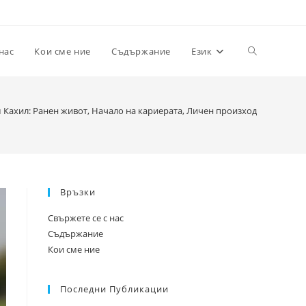
Toggle
нас
Кои сме ние
Съдържание
Език
website
 Кахил: Ранен живот, Начало на кариерата, Личен произход
search
Връзки
Свържете се с нас
Съдържание
Кои сме ние
Последни Публикации