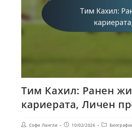
Тим Кахил: Ранен жи
кариерата, Личен п
Post
Post
Post
Софи Лангли
10/02/2026
Биографи
author:
published:
category: