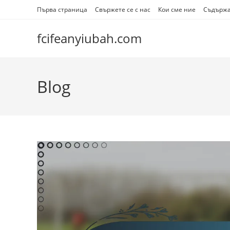
Skip
Първа страница
Свържете се с нас
Кои сме ние
Съдърж
to
content
fcifeanyiubah.com
Blog