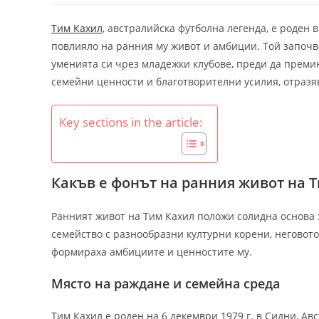
Тим Кахил
, австралийска футболна легенда, е роден 
повлияло на ранния му живот и амбиции. Той започв
уменията си чрез младежки клубове, преди да преми
семейни ценности и благотворителни усилия, отразяв
Key sections in the article:
Какъв е фонът на ранния живот на 
Ранният живот на Тим Кахил положи солидна основа 
семейство с разнообразни културни корени, неговот
формираха амбициите и ценностите му.
Място на раждане и семейна среда
Тим Кахил е роден на 6 декември 1979 г. в Сидни, Ав