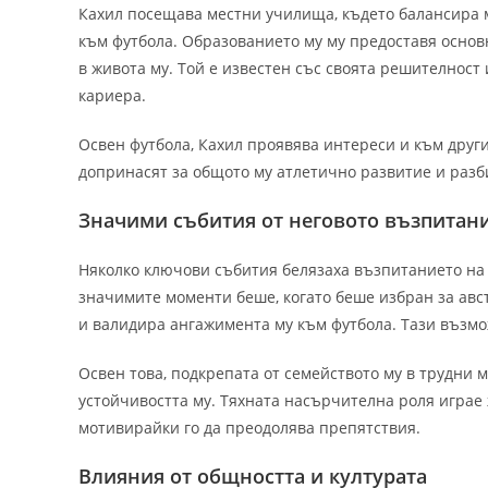
Кахил посещава местни училища, където балансира 
към футбола. Образованието му му предоставя основ
в живота му. Той е известен със своята решителност 
кариера.
Освен футбола, Кахил проявява интереси и към други
допринасят за общото му атлетично развитие и разби
Значими събития от неговото възпитан
Няколко ключови събития белязаха възпитанието на 
значимите моменти беше, когато беше избран за авс
и валидира ангажимента му към футбола. Тази възмо
Освен това, подкрепата от семейството му в трудни
устойчивостта му. Тяхната насърчителна роля играе
мотивирайки го да преодолява препятствия.
Влияния от общността и културата