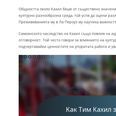
Общността около Кахил беше от съществено значение
културно разнообразна среда, той успя да оцени раз
Преживяванията му в Ла Пероуз му научиха важностт
Самоанското наследство на Кахил също повлия на иде
отговорност. Той често говори за влиянието на култу
подчертавайки ценностите на упоритата работа и ув