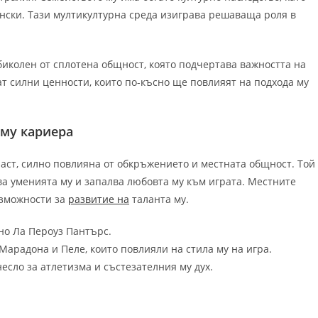
оански. Тази мултикултурна среда изиграва решаваща роля в
биколен от сплотена общност, която подчертава важността на
т силни ценности, които по-късно ще повлияят на подхода му
 му кариера
раст, силно повлияна от обкръжението и местната общност. Той
ва уменията му и запалва любовта му към играта. Местните
ъзможности за
развитие на
таланта му.
но Ла Пероуз Пантърс.
Марадона и Пеле, които повлияли на стила му на игра.
есло за атлетизма и състезателния му дух.