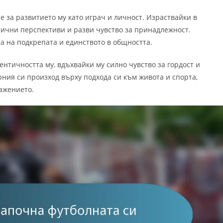
 за развитието му като играч и личност. Израствайки в
лични перспективи и разви чувство за принадлежност.
а на подкрепата и единството в общността.
нтичността му, вдъхвайки му силно чувство за гордост и
рния си произход върху подхода си към живота и спорта,
ажението.